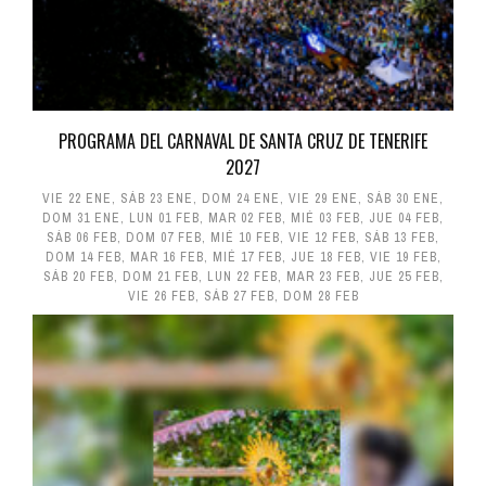
PROGRAMA DEL CARNAVAL DE SANTA CRUZ DE TENERIFE
2027
VIE 22 ENE
,
SÁB 23 ENE
,
DOM 24 ENE
,
VIE 29 ENE
,
SÁB 30 ENE
,
DOM 31 ENE
,
LUN 01 FEB
,
MAR 02 FEB
,
MIÉ 03 FEB
,
JUE 04 FEB
,
SÁB 06 FEB
,
DOM 07 FEB
,
MIÉ 10 FEB
,
VIE 12 FEB
,
SÁB 13 FEB
,
DOM 14 FEB
,
MAR 16 FEB
,
MIÉ 17 FEB
,
JUE 18 FEB
,
VIE 19 FEB
,
SÁB 20 FEB
,
DOM 21 FEB
,
LUN 22 FEB
,
MAR 23 FEB
,
JUE 25 FEB
,
VIE 26 FEB
,
SÁB 27 FEB
,
DOM 28 FEB