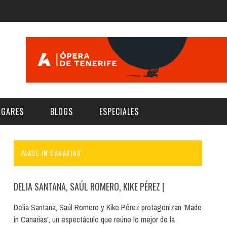
UGARES
BLOGS
ESPECIALES
'MADE IN CANARIAS'
E | MUSEOS
FESTIVAL BOREAL 2026
GAR
CATEGORIA
AS Y AUDITORIOS
FESTIVAL TAGANANA 2026
DELIA SANTANA, SAÚL ROMERO, KIKE PÉREZ
|
Norte
Cultura
ACIOS CULTURALES
TENERIFE PHE FESTIVAL 2026
Delia Santana, Saúl Romero y Kike Pérez protagonizan 'Made
Sur
Deporte y Naturaleza
in Canarias', un espectáculo que reúne lo mejor de la
CHE
XXVII VERANO DE CUENTO