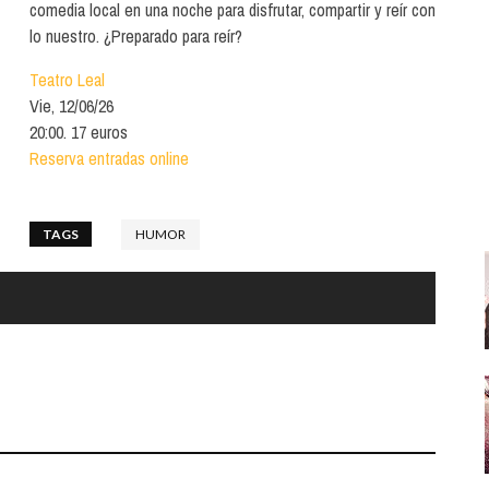
Santa Cruz | La Laguna
comedia local en una noche para disfrutar, compartir y reír con
Gastro
ALES CON ACTUACIONES
lo nuestro. ¿Preparado para reír?
Islas
Infantil
MERCIO
Teatro Leal
Música
Vie, 12/06/26
STRO
20:00. 17 euros
Escénicas
Reserva entradas online
RMATIVO
TAGS
HUMOR