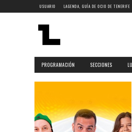
Pasar al contenido principal
USUARIO
LAGENDA, GUÍA DE OCIO DE TENERIFE
PROGRAMACIÓN
SECCIONES
L
MÚSICA
ART
FECHA
LU
ESCÉNICAS
SAL
Hoy
CULTURA
ESP
Plan Finde
GASTRONOMÍA
NO