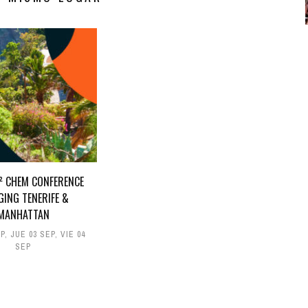
D² CHEM CONFERENCE
GING TENERIFE &
MANHATTAN
EP
,
JUE 03 SEP
,
VIE 04
SEP