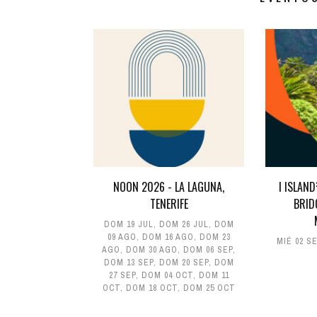
NOON 2026 - LA LAGUNA,
I ISLAN
TENERIFE
BRID
DOM 19 JUL
,
DOM 26 JUL
,
DOM
09 AGO
,
DOM 16 AGO
,
DOM 23
MIÉ 02 S
AGO
,
DOM 30 AGO
,
DOM 06 SEP
,
DOM 13 SEP
,
DOM 20 SEP
,
DOM
27 SEP
,
DOM 04 OCT
,
DOM 11
OCT
,
DOM 18 OCT
,
DOM 25 OCT