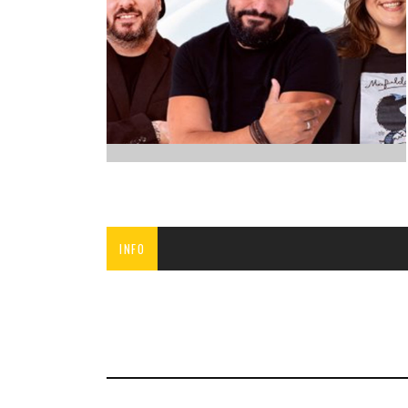
INFANTIL
LOC
CO
GA
FO
INFO