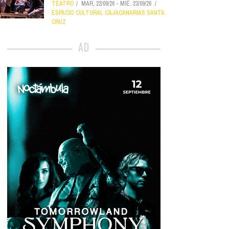
TEATRO
MAR, 22/09/26
-
MIÉ, 23/09/26
ESPACIO CULTURAL CAJACANARIAS SANTA
CRUZ
AD