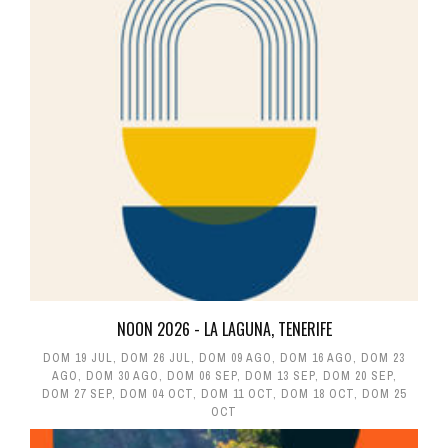
NOON 2026 - LA LAGUNA, TENERIFE
DOM 19 JUL
,
DOM 26 JUL
,
DOM 09 AGO
,
DOM 16 AGO
,
DOM 23
AGO
,
DOM 30 AGO
,
DOM 06 SEP
,
DOM 13 SEP
,
DOM 20 SEP
,
DOM 27 SEP
,
DOM 04 OCT
,
DOM 11 OCT
,
DOM 18 OCT
,
DOM 25
OCT