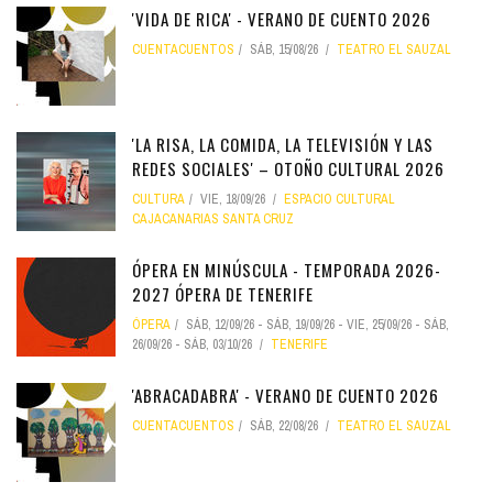
'VIDA DE RICA' - VERANO DE CUENTO 2026
CUENTACUENTOS
SÁB, 15/08/26
TEATRO EL SAUZAL
'LA RISA, LA COMIDA, LA TELEVISIÓN Y LAS
REDES SOCIALES' – OTOÑO CULTURAL 2026
CULTURA
VIE, 18/09/26
ESPACIO CULTURAL
CAJACANARIAS SANTA CRUZ
ÓPERA EN MINÚSCULA - TEMPORADA 2026-
2027 ÓPERA DE TENERIFE
ÓPERA
SÁB, 12/09/26
-
SÁB, 19/09/26
-
VIE, 25/09/26
-
SÁB,
26/09/26
-
SÁB, 03/10/26
TENERIFE
'ABRACADABRA' - VERANO DE CUENTO 2026
CUENTACUENTOS
SÁB, 22/08/26
TEATRO EL SAUZAL