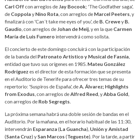
Carl Off
con arreglos de
Jay Bocook
; 'The Godfather saga',
de
Coppola
y
Nino Rota
, con arreglos de
Marcel Peeters
, y
finalizará con 'Can´t take me eyes of you', de
B. Crewe
y
B.
Gaudio
, con arreglos de
Johan de Meij
, y en la que
Carmen
María de Luis Fumero
intervendrá como solista.
El concierto de este domingo concluirá con la participación
de la banda del
Patronato Artístico y Musical de Fasnia
,
entidad que tuvo sus orígenes en 1985.
Mateu González
Rodríguez
es el director de esta formación que se presenta
en el Auditorio de Tenerife para ofrecer tres temas de su
repertorio: 'Suspiros de España', de
A. Álvarez; Highlights
from Exodus
, con arreglos de
Alfred Reed
, y
Abba Gold
,
con arreglos de
Rob Segregts
.
La próxima semana habrá una doble sesión de bandas en el
Auditorio. Por la mañana, en el horario habitual de las 11:30,
intervendrán
Esparanza
(
La Guancha
),
Unión y Amistad
(
Santa Cruz
) y
San Marcos
(
Tegueste
). Por la tarde, a partir