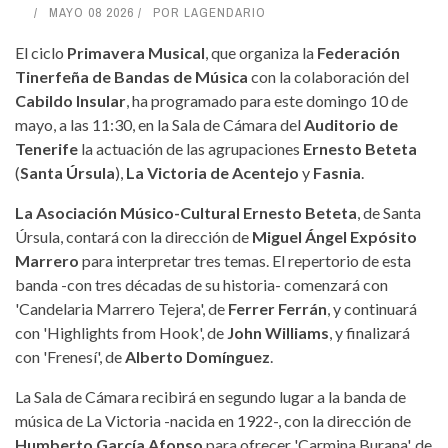
MAYO 08 2026
POR
LAGENDARIO
El ciclo
Primavera Musical
, que organiza la
Federación
Tinerfeña de Bandas de Música
con la colaboración del
Cabildo Insular
, ha programado para este domingo 10 de
mayo, a las 11:30, en la Sala de Cámara del
Auditorio de
Tenerife
la actuación de las agrupaciones
Ernesto Beteta
(
Santa Úrsula
),
La Victoria de Acentejo
y
Fasnia
.
La Asociación Músico-Cultural Ernesto Beteta
, de Santa
Úrsula, contará con la dirección de
Miguel Ángel Expósito
Marrero
para interpretar tres temas. El repertorio de esta
banda -con tres décadas de su historia- comenzará con
'Candelaria Marrero Tejera', de
Ferrer Ferrán
, y continuará
con 'Highlights from Hook', de
John Williams
, y finalizará
con 'Frenesí', de
Alberto Domínguez
.
La Sala de Cámara recibirá en segundo lugar a la banda de
música de La Victoria -nacida en 1922-, con la dirección de
Humberto García Afonso
para ofrecer 'Carmina Burana', de